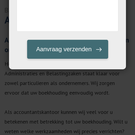
Baarn
Accountant Baarn
Accountant in Baarn voor particulieren en
ondernemers
Heeft u een accountant nodig in Baarn? LPKM
Administraties en Belastingzaken staat klaar voor
zowel particulieren als ondernemers. Wij zorgen
ervoor dat uw boekhouding eenvoudig wordt.
Als accountantskantoor kunnen wij veel voor u
betekenen met betrekking tot uw boekhouding. Wilt u
weten welke werkzaamheden wij precies verrichten?