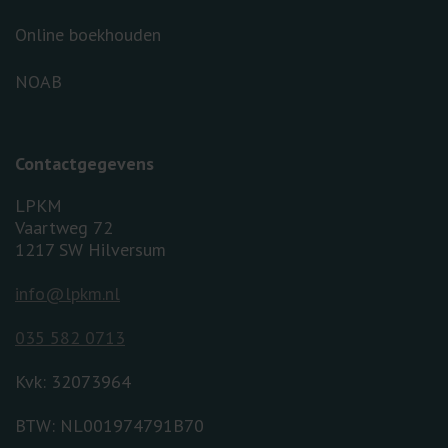
Online boekhouden
NOAB
Contactgegevens
LPKM
Vaartweg 72
1217 SW Hilversum
info@lpkm.nl
035 582 0713
Kvk: 32073964
BTW: NL001974791B70