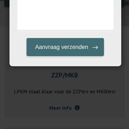
Totaal advisering
ZZP/MKB
LPKM staat klaar voor de ZZP’ers en MKB’ers!
Meer info