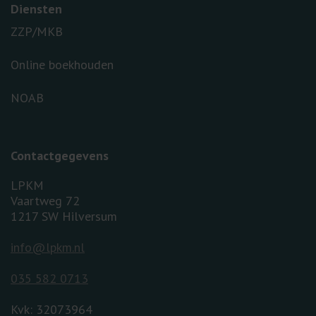
Diensten
ZZP/MKB
Online boekhouden
NOAB
Contactgegevens
LPKM
Vaartweg 72
1217 SW Hilversum
info@lpkm.nl
035 582 0713
Kvk: 32073964