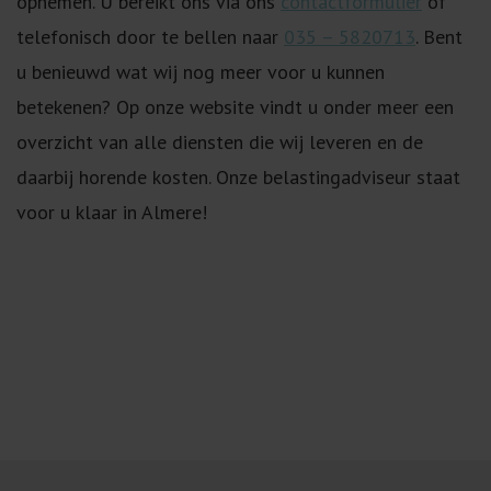
opnemen. U bereikt ons via ons
contactformulier
of
telefonisch door te bellen naar
035 – 5820713
. Bent
u benieuwd wat wij nog meer voor u kunnen
betekenen? Op onze website vindt u onder meer een
overzicht van alle diensten die wij leveren en de
daarbij horende kosten. Onze belastingadviseur staat
voor u klaar in Almere!