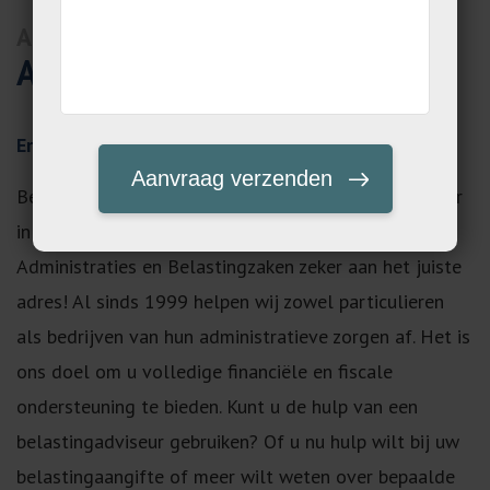
Almere
Administratiekantoor Almere
Ervaren administratiekantoor in omgeving Almere
Bent u op zoek naar een ervaren administratiekantoor
in omgeving Almere? Dan bent u bij LPKM
Administraties en Belastingzaken zeker aan het juiste
adres! Al sinds 1999 helpen wij zowel particulieren
als bedrijven van hun administratieve zorgen af. Het is
ons doel om u volledige financiële en fiscale
ondersteuning te bieden. Kunt u de hulp van een
belastingadviseur gebruiken? Of u nu hulp wilt bij uw
belastingaangifte of meer wilt weten over bepaalde