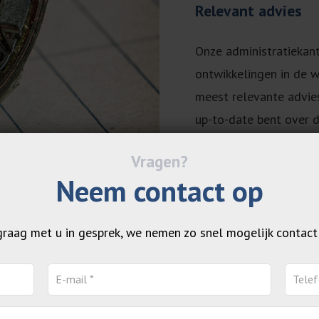
Relevant advies
Onze administratiekan
ontwikkelingen in de w
meest relevante advies
up-to-date bent over d
035 582 0713
Neem contact op
raag met u in gesprek, we nemen zo snel mogelijk contact
zen