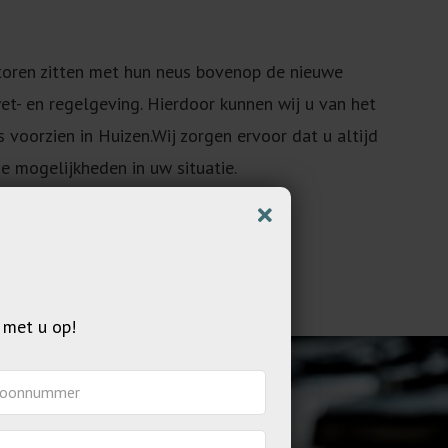
toren zitten met hun neus bovenop de nieuwe
et- en regelgeving. Hierdoor kunnen wij u van het
 voorzien in Huizen.Wij zorgen ervoor dat u altijd
e mogelijkheden in uw situatie.
 met u op!