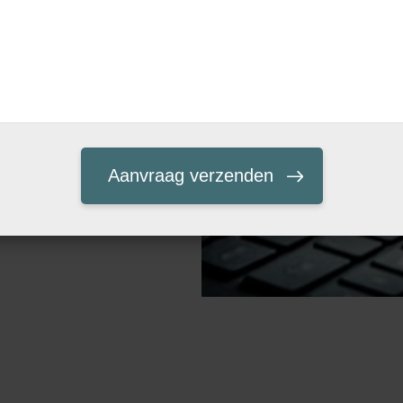
Huizen met een
s echte
ten, als mèt onze
en. Om deze reden
rdoor kunnen we snel