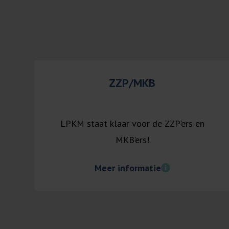
ZZP/MKB
LPKM staat klaar voor de ZZP’ers en
MKB’ers!
Meer informatie