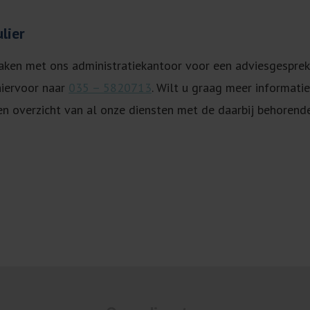
lier
ken met ons administratiekantoor voor een adviesgesprek 
hiervoor naar
035 – 5820713
. Wilt u graag meer informati
en overzicht van al onze diensten met de daarbij behorende