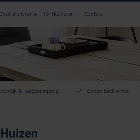
Onze diensten
Particulieren
Contact
soonlijk & laagdrempelig
Goede back-office
 Huizen