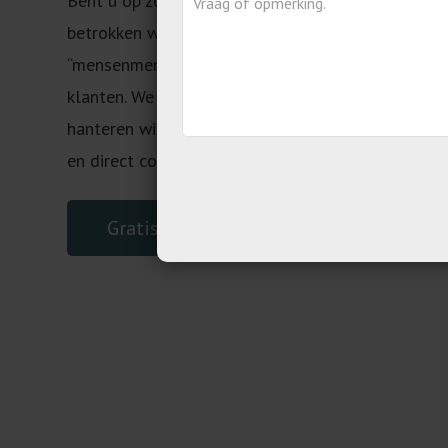
Bent u op zoek naar een administratiekantoor in 
betrokken werkwijze? Dan bent u bij ons goed. Al
“mensenmensen” werken wij zowel voor onze klan
klanten. We willen u van het beste advies voorzi
hanteren wij altijd korte communicatielijnen. Hie
en direct communiceren.
Gratis adviesgesprek