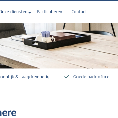
Onze diensten
Particulieren
Contact
soonlijk & laagdrempelig
Goede back-office
mere