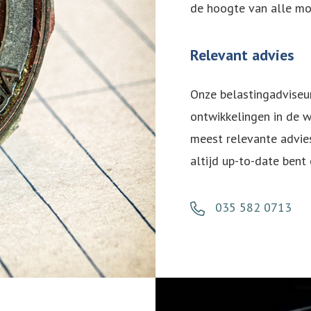
de hoogte van alle mog
Relevant advies
Onze belastingadviseu
ontwikkelingen in de w
meest relevante advies
altijd up-to-date bent
Neem contact op
035 582 0713
raag met u in gesprek, we nemen zo snel mogelijk contact