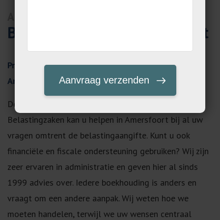
Amersfoort
Belastingadviseur Amersfoort
Professionele belastingadviseur inhuren in
Amersfoort
De belastingadviseur van LPKM Administraties en
Belastingzaken kan u helpen in Amersfoort bij al uw
vragen omtrent de belastingaangifte. Kunt u ook
financiële en fiscale ondersteuning gebruiken? Wij zijn
zeer ervaren in administratie en geven hier al sinds
1999 advies over. Iedere boekhouding is anders en
vraagt om een andere aanpak. Wij weten hoe we
moeten handelen, terwijl we uw wensen centraal