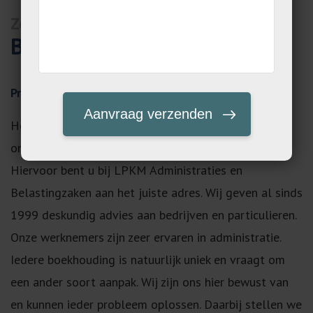
Zeist
Belastingadviseur Zeist
Professionele belastingadviseur in Zeist inhuren
Heeft u behoefte aan financiële en fiscale
ondersteuning van een belastingadviseur in Zeist?
Hiervoor bent u bij LPKM Administraties en
Belastingzaken aan het juiste adres. Wij geven al sinds
1999 deskundig advies aan bedrijven en particulieren.
Onze werknemers zijn zeer ervaren in administratie.
Iedere boekhouding is natuurlijk uniek en vraagt om
een ander soort aanpak. Wij zijn ons hier bewust van
en kunnen ieder probleem oplossen. Daarbij stellen we