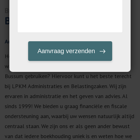
Bussum
Boekhouder Bussum
Advies van een boekhouder in Bussum
Heeft u moeite met uw boekhouding en kunt u wel
wat professioneel advies van een boekhouder in
Bussum gebruiken? Hiervoor kunt u het beste terecht
bij LPKM Administraties en Belastingzaken. Wij zijn
ervaren in administratie en het geven van advies. Al
sinds 1999! We bieden u graag financiële en fiscale
ondersteuning aan, waarbij uw wensen natuurlijk altijd
centraal staan. We zijn ons er als geen ander bewust
van dat iedere boekhouding uniek is en weten hoe we