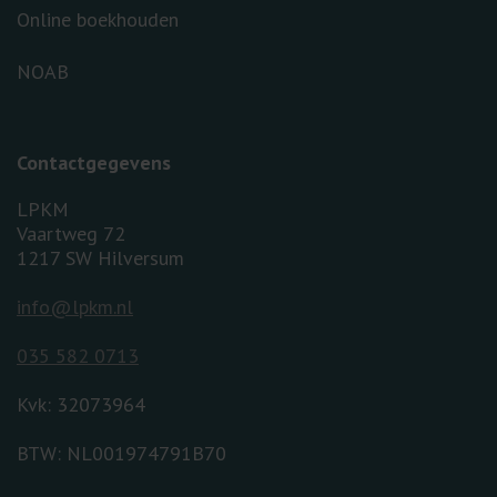
Online boekhouden
NOAB
Contactgegevens
LPKM
Vaartweg 72
1217 SW Hilversum
info@lpkm.nl
035 582 0713
Kvk: 32073964
BTW: NL001974791B70