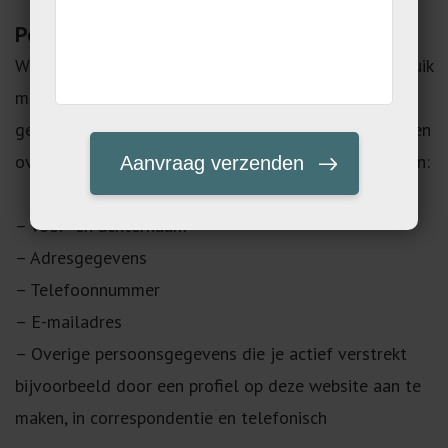
Persoonsgegevens die wij verwerken
Wij verwerken je persoonsgegevens doordat je gebruik
maakt van onze diensten en/of omdat je deze
gegevens zelf aan ons verstrekt. Hieronder vind je een
overzicht van de persoonsgegevens die wij verwerken:
– Voor- en achternaam
– Adresgegevens
– Telefoonnummer
– E-mailadres
– Overige persoonsgegevens die je actief verstrekt
bijvoorbeeld door een profiel op deze website aan te
maken, in correspondentie en telefonisch