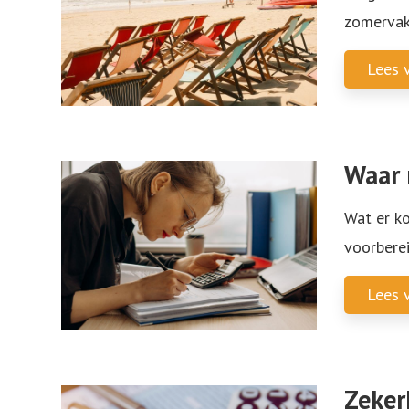
zomervak
Lees v
Waar 
Wat er ko
voorberei
Lees v
Zeker