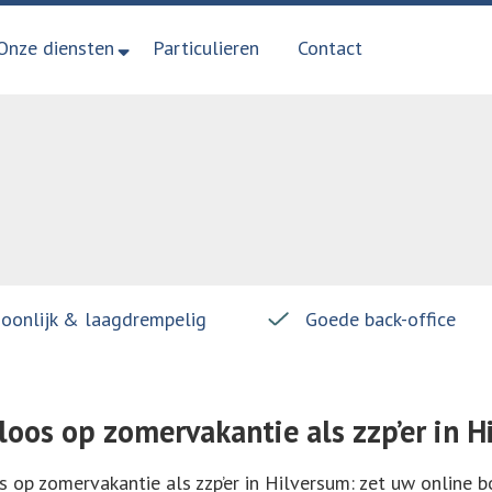
Onze diensten
Particulieren
Contact
soonlijk & laagdrempelig
Goede back-office
loos op zomervakantie als zzp’er in 
 op zomervakantie als zzp’er in Hilversum: zet uw online