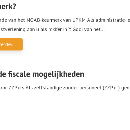
erk?
de van het NOAB-keurmerk van LPKM Als administratie- en 
stverlening aan u als mkb’er in ‘t Gooi van het
…
erder...
e fiscale mogelijkheden
 ZZP’ers Als zelfstandige zonder personeel (ZZP'er) geniet